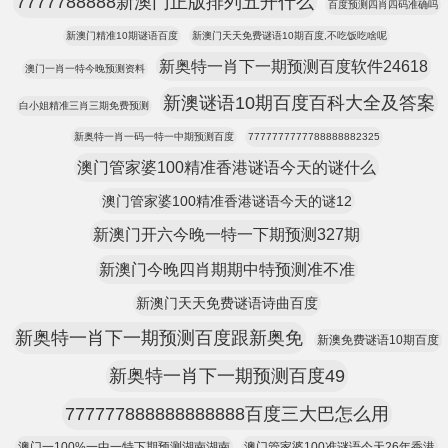
7777788888新澳门正版排列五开什么
百度预测四肖四码准确吗
新澳门精准10期谜语百度
新澳门天天免费谜语10期百度,不吃饭吃啥呢
新奥特一肖下一期预测百度软件24618
澳门一肖一特今晚预测资料
新澳谜语10期百度百科大全及答案
白小姐精准三肖三期免费预测
新奥特一肖一码一特一中期预测百度
7777777777788888882325
澳门管家婆100精准香港谜语今天的谜什么
澳门管家婆100精准香港谜语今天的谜12
新澳门开六今晚一特一下期预测327期
新澳门今晚四肖期期中特预测准不准
新澳门天天免费谜语诗曲百度
新奥特一肖下一期预测百度跟新奥免
新澳免费谜语10期百度
新奥特一肖下一期预测百度49
777777888888888888百度三大巴怎么用
澳门一100%一中一特下期预测湖南湖南
澳门管家婆100准谜语今天26年香港