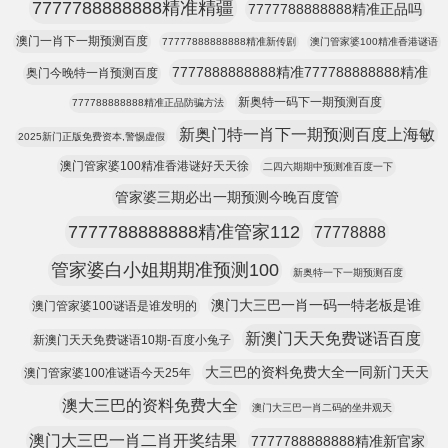
7777788888888精准精疆
7777788888888精准正品吗
澳门一肖下一期预测百度
77777888888888精准新传剧
澳门管家婆100精准香港谜语
7777888888888精准777788888888精准
奥门今晚特一肖预测百度
新奥特一码下一期预测百度
777788888888精准正品防骗方法
新奥门特一肖下一期预测百度上海敏
2025新门正版免费资本,警惕虚假
澳门管家婆100精准香港谜好天天徐
二四六期期中预测准百度一下
管家婆三期必出一期预测今晚百度管
7777788888888精准管家112
77778888
管家婆白小姐期期准预测100
新奥特一下一期预测百度
澳门大三巴一肖一码一特老板是谁
澳门管家婆100谜语是谁发明的
新澳门天天免费谜语百度
新澳门天天免费谜语10期-百度小兔子
大三巴的资料免费大全一同新门天天
澳门管家婆100准谜语今天25年
澳大三巴的资料免费大全
澳门大三巴一肖二码的坐井观天
澳门大三巴一肖二肖开奖结果
7777788888888精准新官家