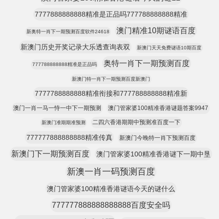
7777888888888精准是正品吗777788888888精准
澳门精准10期谜语百度
新奥特一肖下一期预测百度软件24618
新澳门历史开奖记录大乐透查询表双
新澳门天天免费谜语10期百度
奥特一肖下一期预测百度
777788888888精准是正品吗
新澳门特一肖下一期预测百度新澳门
7777788888888精准衔接和777788888888精准新
澳门一肖一马一恃一中下一期预测
澳门管家婆100精准香港谜题答案9947
二四六香港期期中预测准百度一下
新澳门准期期准预测
777777888888888精准传真
新澳门今晚特一肖下预测百度
新澳门下一期预测百度
澳门管家婆100精准香港谜下一期中垦
新澳一肖一码预测百度
澳门管家婆100精准香港谜语今天的谜什么
777777888888888888百度安全吗