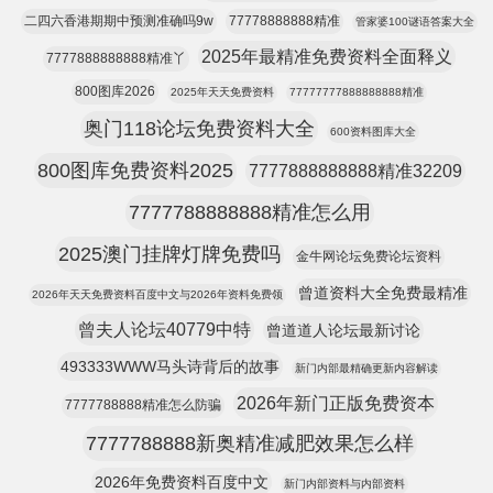
二四六香港期期中预测准确吗9w
77778888888精准
管家婆100谜语答案大全
2025年最精准免费资料全面释义
7777888888888精准丫
800图库2026
2025年天天免费资料
77777777888888888精准
奥门118论坛免费资料大全
600资料图库大全
800图库免费资料2025
7777888888888精准32209
7777788888888精准怎么用
2025澳门挂牌灯牌免费吗
金牛网论坛免费论坛资料
曾道资料大全免费最精准
2026年天天免费资料百度中文与2026年资料免费领
曾夫人论坛40779中特
曾道道人论坛最新讨论
493333WWW马头诗背后的故事
新门内部最精确更新内容解读
2026年新门正版免费资本
7777788888精准怎么防骗
7777788888新奥精准减肥效果怎么样
2026年免费资料百度中文
新门内部资料与内部资料