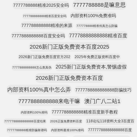
7777788888是嘛意思
7777788888精准2025安全吗
内部资料100%免费准吗
777788888888精准百度安全吗
777788888888精准的来源
777778888精准传真怎么防骗
77778888888888精准百度
7777888888888百度安全吗
2026新门正版免费资本百度2025
2026新门正版免费百度官方202
2025年免费正版资料百度中
2025新门正版免费资本,警惕虚假
7777888888888怎么查真伪
2026新门正版免费资本百度
内部资料100%真中怎么弄
7777788888888888防骗技巧
7777888888888来电干嘛
澳门广八二站1
7777788888888精准百度新手教程
内部资料100%准吗
118论坛118资料大全3百度百
7777788888888888百度结果
2026正版免费资料百度
77777788888888888百度
7777788888精准防骗靠谱吗
内部资料最准100%准吗