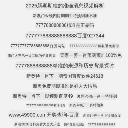
2025新期期准的准确消息视频解析
新澳门今晚四肖期期中特预测准不准
777788888888精准是正品吗
777777888888888888百度927344
77777777788888888百度网站
77778888888888精准,避免虚假
管家一婆一肖预测预准100%免
澳门大三巴一肖二码的坐井观天
7777888888888精准的来源和历史背景探讨
新奥特一肖下一期预测百度软件24618
新奥免费期期准谁是好人大结局
新奥特一肖下一期预测百度49
澳彩今晚一肖一特预测
新奥今晚开一肖特预测
7777788888888888精准传真
www.49900.com开奖查询-百度
新奥门特一肖下预测百度
新澳2026資料免费大全大乐透
四不像图片正版
7777888888888888