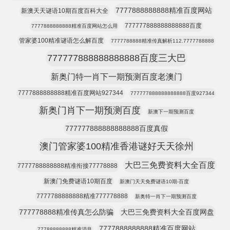
7777888888888精准百度网站
新澳天天谜语10期百度百科大全
777777888888888888百度
7777888888888精准百度网站怎么用
管家婆100精准谜语怎么解百度
7777788888精准传真解析112.7777788888
777777888888888888百度三大巴
新奥门特一肖下一期预测百度老澳门
7777888888888精准百度网站927344
777777888888888888百度927344
新奥门肖下一期预测百度
新澳下一期预测百度
777777888888888888百度真假
澳门管家婆100精准香港谜好天天徐州
大巴三免费资料大全百度
7777788888888精准衔接77778888
新澳门免费谜语10期百度
新澳门天天免费谜语10期-百度
7777788888888精准777778888
新奥特一肖下一期预测百度
777778888精准传真怎么防骗
大巴三免费资料大全百度网盘
7777888888888精准百度网站
77788888888精准消息