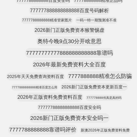
7777788888888百度安全吗
77778888888精准正品吗
777777888888888888百度号码解析
7777788888888精准管家图片
一码一特一期预测准不准
2026新门正版免费资本猴警惕虚
奥特今晚9点30分开啥意思
77777777777888888888888靠谱吗
2026年最新免费资料大全百度
7777888888精准怎么防骗
2025年天天免费查询资料百度
2026新门正版免费资本更新百度一
7777888888888精准百度怎么用
2026年正版资料免费资料百度
777778888传真是真的吗
77777788888888888百度安全吗
2026新门正版免费资本安全吗一
7777788888888靠谱吗评价
新澳2026年正版免费资料免费