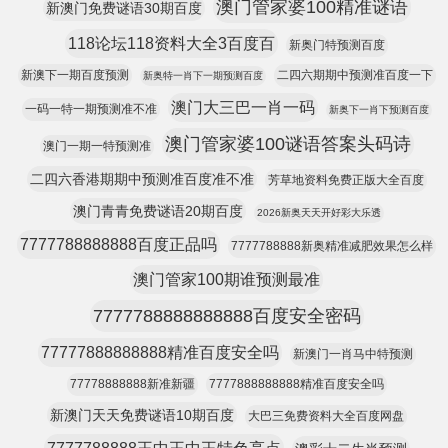
澳门管家婆100精准谜语
新澳门免费谜语30期百度
118论坛118资料大全3百度百
新奥门特预测百度
新澳下一期百度预测
二四六期期中预测准百度一下
新奥特一肖下一期预测百度
澳门大三巴一肖一码
一码一特一期预测准不准
新奥下一肖下预测百度
澳门管家婆100谜语答案头码诗
澳门一期一特预测准
二四六香港期期中预测准百度准不准
芳草地资料免费正版大全百度
澳门青青免费谜语20期百度
2026新奥天天开好彩大乐透
7777788888888百度正品吗
7777788888新奥精准减肥效果怎么样
澳门管家100期谁预测最准
7777788888888888百度安全密码
77777888888888精准百度安全吗
新澳门一肖马中特预测
77778888888新准新疆
7777888888888精准百度安全吗
新澳门天天免费谜语10期百度
大巴三免费资料大全百度网盘