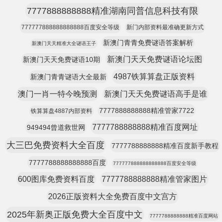
7777888888888精准湖南同普信息科技有限
777777888888888888百度安全等级
新门内部资料最准确更新方式
新澳门青青免费谜语答案解析
新澳门天天精准大全谜语王子
新澳门天天免费谜语论坛图
新澳门天天免费谜语10期
4987铁算算盘正版资料
新澳门青青谜语大全最新
澳门一肖一特今晚预测
新澳门天天免费谜语高手是谁
7777888888888精准管家7722
铁算算盘4887内部资料
7777788888888精准百度网址
949494曾道救世网
大三巴免费资料大全百度
7777788888888精准百度新手教程
7777788888888888百度
777777888888888888百度安全等级
600图库免费资料百度
7777788888888精准管家图片
2026正版资料大全免费百度中文宫方
2025年新奥正版免费大全百度中文
7777788888888精准百度网站