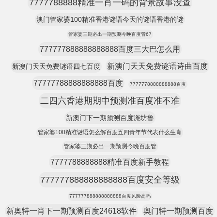
7777788888精准一肖一码的背景故事没查
澳门管家婆100精准香港谜语今天的谜语香港的谜
管家婆三期必出一期预测今晚百度管67
777777888888888888百度三大巴怎么用
新澳门天天免费谜语诗曲百度
新澳门天天免费谜语四七百度
77777788888888888百度
7777778888888888百度
二四六香港期期中预测准百度准不准
新澳门下一期预测百度潍坊鲁
管家婆100精准谜语怎么解百度五四青年节代表什么生肖
管家婆三期必出一期预测今晚百度管
7777788888888精准百度新手教程
777777888888888888百度安全等级
777777888888888888百度风险高吗
新奥特一肖下一期预测百度24618软件
奥门特一期预测百度