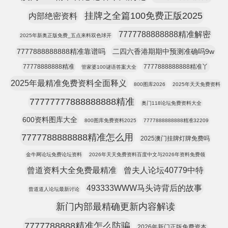
挂牌之全篇100免费正版2025
内部绝密资料
7777788888888精准解密
2025年新奥正版免费_五点来料双色球开
7777888888888精准靠谱吗
二四六香港期期中预测准确吗9w
77778888888精准
7777888888888精准丫
管家婆100谜语答案大全
2025年最精准免费资料全面释义
800图库2026
2025年天天免费资料
77777777888888888精准
奥门118论坛免费资料大全
600资料图库大全
800图库免费资料2025
7777888888888精准32209
7777788888888精准怎么用
2025澳门挂牌灯牌免费吗
金牛网论坛免费论坛资料
2026年天天免费资料百度中文与2026年资料免费领
曾道资料大全免费最精准
曾夫人论坛40779中特
493333WWW马头诗背后的故事
曾道道人论坛最新讨论
新门内部最精确更新内容解读
7777788888精准怎么防骗
2026年新门正版免费资本