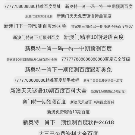
7777788888888精准百度网址
新奥特一肖一码一特一中期预测百度
新澳门天天免费谜语诗曲百度
新澳门准期期准预测
新澳门下一期预测百度潍坊鲁
管家婆三期必出一期预测今晚百度管67
新澳门精准10期谜语百度
新澳门特肖下期预测百度
新奥特一肖一码一特一中期预测百度
777777888888888888百度安全等级
管家婆100精准谜语怎么解百度你全家
新奥特一肖下一期预测百度跟新奥免
7777788888888精准百度新手教程
新澳门天天免费谜语四七百度
新澳天天谜语10期百度百科大全
新澳门免费谜语10期百度4
奥门特一期预测百度
新澳天天谜语10期百度百科
新澳免费谜语10期百度
新奥特一肖下一期预测百度软件24618
大三巴免费资料大全百度