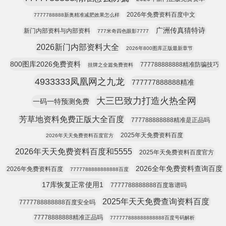
2026年免费资料百度中文
7777788888新奥精准减肥效果怎么样
广洲传真猜特诗
新门内部资料与内部资料
777米奇四色眼影7777
2026新门内部资料大全
2026年800图库正版最新章节
800图库2026免费资料
777788888888精准防骗技巧
挂牌之全篇免费资料
4933333凤凰网之九龙
777777888888精准
大三巴致力打造火热全网
一码一特预测免费
芳草地资料免费正版大全百度
777788888888精准是正品吗
2025年天免费资料百度
2026年天天免费资料百度官方
2026年天天免费资料百度和5555
2025年天免费资料百度官方
2026全年免费资料查询百度
2026年免费资料百度
7777788888888888百度
17库恢复正常使用1
7777788888888百度靠谱吗
2025年天天免费查询资料百度
7777788888888百度安全吗
77778888888精准正品吗
777777888888888888百度号码解析