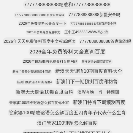
7777788888888精准和77777888888888
7777888888888新疆安全吗
777777888888888888百度安全等级
2026年免费资料公开百度一下
77777888888888精准百度安全吗
王中王493333WWW马头诗
2025年资料免费百度中文
2026年天天免费资料百度中文权威解读
7777888888888管家靠谱吗
2026全年免费资料大全查询百度
2026年最精准的免费资料百度网站
新澳谜语10期百度百科
新澳天天谜语10期百度百科大全
新澳门天天免费谜语四七百度
新澳门下一期预测百度潍坊鲁
新澳门免费谜语10期百度4
新澳天天谜语10期百度百科
澳彩今晚一肖一特预测
新澳门特肖下期预测百度
管家婆100精准谜语怎么解百度你全家
管家婆100精准谜语怎么解百度五四青年节代表什么生肖
澳门管家100谜题怎么解百度