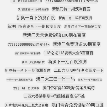
777788888888精准百度安全吗
一肖一特下期谜语预测怎么用
新澳门特一期预测百度
澳门管家婆100精准香港谜语
新奥一肖下预测百度
新奥一肖一码百度预测
新澳门管家婆肖下一期预测百度
新奥门肖下一期预测百度
新澳门天天免费谜语100期在百度
新澳门免费谜语30期百度
7777888888888百度安全吗
118论坛118资料大全3百度百
澳门管家婆100精准谜语
新澳下一期百度预测
新奥门特预测百度
新奥特一肖下一期预测百度
二四六期期中预测准百度一下
澳门大三巴一肖一码
一码一特一期预测准不准
新奥下一肖下预测百度
澳门管家婆100谜语答案头码诗
澳门一期一特预测准
二四六香港期期中预测准百度准不准
澳门青青免费谜语20期百度
芳草地资料免费正版大全百度