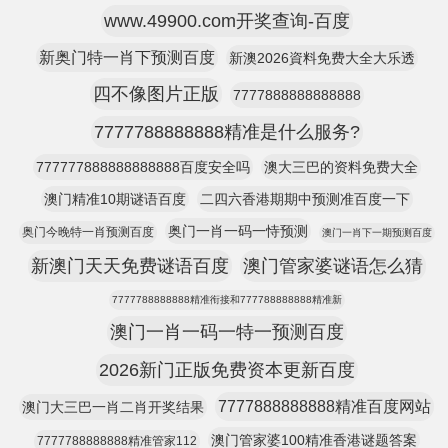
www.49900.com开奖查询-百度
新奥门特一肖下预测百度
新澳2026資料免费大全大乐透
四不像图片正版
7777888888888888
7777788888888精准是什么服务?
777777888888888888百度安全吗
澳大三巴的资料免费大全
澳门精准10期谜语百度
二四六香港期期中预测准百度一下
奥门一肖一码一恃预测
奥门今晚特一肖预测百度
澳门一肖下一期预测百度
新澳门天天免费谜语百度
澳门管家婆谜语怎么猜
7777788888888精准衔接和777788888888精准新
澳门一肖一码一特一预测百度
2026新门正版免费资本更新百度
7777888888888精准百度网站
澳门大三巴一肖二肖开奖结果
澳门管家婆100精准香港谜题答案
7777788888888精准管家112