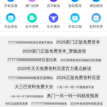
开奖直播
澳门挂牌
高手解迷
港彩图库
澳彩图库
马会原创
全年资料
生肖属性
开奖日期
彩料世界
2025新门正版免费资本
7777788888888精准百度新手教程
2025新门正版免费资本_警惕虚假
7777788888888888百度结果
2025新期期准的准确的消息视频
2025年天天免费资料百度官力重点解读
2026正版免费资料百度
7777788888888精准百度网站
大三巴资料免费大全
一肖一中一特一中预测准不准
奥门一肖一特一码精准预测
一码一特一中下期号码预测最新
600正版图库免费
777777778888888888精准
2025年精准资料获取渠道