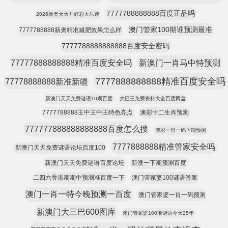
7777788888888百度正品吗
2026新奥天天开好彩大乐透
澳门管家100期谁预测最准
7777788888新奥精准减肥效果怎么样
7777788888888888百度安全密码
77777888888888精准百度安全吗
新澳门一肖马中特预测
7777888888888精准百度安全吗
77778888888新准新疆
新澳门天天免费谜语10期百度
大巴三免费资料大全百度网盘
7777788888王中王中王特色亮点
澳彩十二生肖预测
777777888888888888百度怎么搜
澳彩一肖一码下期预测
7777888888精准管家安全吗
新澳门天天免费谜语论坛百度100
新澳门天天免费谜语百度论坛
新澳一下期预测百度
二四六香港期期中预测准百度一下
澳门管家婆100谜语答案
澳门一肖一特今晚预测一百度
澳门管家婆一肖一码预测
新澳门大三巴600图库
澳门管家婆100准谜语今天25年