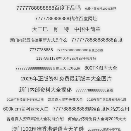
7777788888888百度正品吗
免费内部资料100%准吗
7777788888888精准百度网址
大三巴一肖一特一中招生简章
7777778888888888百度
新门内部最准确更新方式是什么
7777788888
777777888888888888百度怎么搜
118论坛118资料大全3百度百种深度解
800TK图库大全
777777888888888888百度三大巴怎么用
2025年正版资料免费最新版本大全图片
新门内部资料大全揭秘
777777888888888新疆
曾道道人资料免费大全
2026广州传真猜特诗第17期
2025年新门正免费资料怎么用
600k.cm官网登录入口
7777888888888精准百度网站怎么用
曾道真人资料精准大全功能介绍
何仙姑资料兔费大全与2025天天
澳门100精准香港谜语今天的谜
2025年800图库免费下载