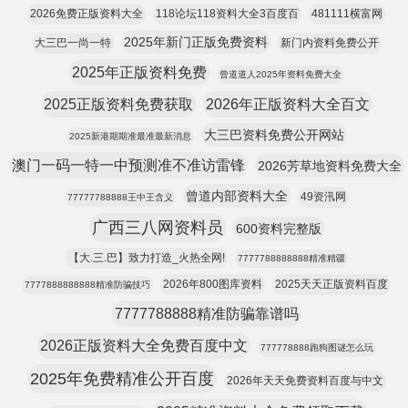
2026免费正版资料大全
118论坛118资料大全3百度百
481111横富网
2025年新门正版免费资料
大三巴一尚一特
新门内资料免费公开
2025年正版资料免费
曾道道人2025年资料免费大全
2025正版资料免费获取
2026年正版资料大全百文
大三巴资料免费公开网站
2025新港期期准最准最新消息
澳门一码一特一中预测准不准访雷锋
2026芳草地资料免费大全
曾道内部资料大全
49资汛网
77777788888王中王含义
广西三八网资料员
600资料完整版
【大.三.巴】致力打造_火热全网!
7777788888888精准精疆
2026年800图库资料
2025天天正版资料百度
7777888888888精准防骗技巧
7777788888精准防骗靠谱吗
2026正版资料大全免费百度中文
777778888跑狗图谜怎么玩
2025年免费精准公开百度
2026年天天免费资料百度与中文