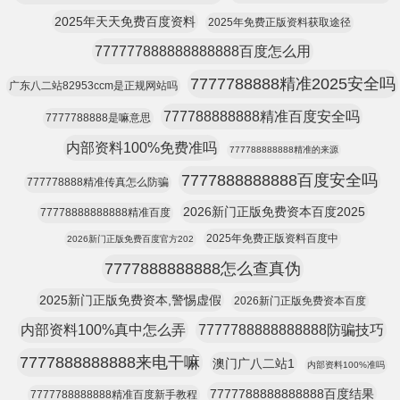
2025年天天免费百度资料
2025年免费正版资料获取途径
777777888888888888百度怎么用
7777788888精准2025安全吗
广东八二站82953ccm是正规网站吗
777788888888精准百度安全吗
7777788888是嘛意思
内部资料100%免费准吗
777788888888精准的来源
7777888888888百度安全吗
777778888精准传真怎么防骗
2026新门正版免费资本百度2025
77778888888888精准百度
2025年免费正版资料百度中
2026新门正版免费百度官方202
7777888888888怎么查真伪
2025新门正版免费资本,警惕虚假
2026新门正版免费资本百度
内部资料100%真中怎么弄
7777788888888888防骗技巧
7777888888888来电干嘛
澳门广八二站1
内部资料100%准吗
7777788888888888百度结果
7777788888888精准百度新手教程