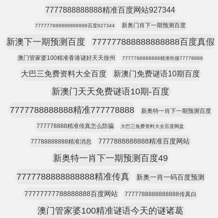
7777888888888精准百度网站927344
新奥门肖下一期预测百度
777777888888888888百度927344
新澳下一期预测百度
777777888888888888百度真假
澳门管家婆100精准香港谜好天天徐州
7777788888888精准衔接77778888
大巴三免费资料大全百度
新澳门免费谜语10期百度
新澳门天天免费谜语10期-百度
7777788888888精准777778888
新奥特一肖下一期预测百度
777778888精准传真怎么防骗
大巴三免费资料大全百度网盘
7777888888888精准百度网站
77788888888精准消息
新奥特一肖下一期预测百度49
7777788888888888精准传真
新奥一肖一码百度预测
77777777788888888百度网站
7777788888888888传真白
澳门管家婆100精准谜语今天的谜诸葛