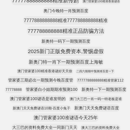
77777888888888精准新传剧
澳门管家婆100精准香港谜语
奥门今晚特一肖预测百度
7777888888888精准777788888888精准
777788888888精准正品防骗方法
新奥特一码下一期预测百度
2025新门正版免费资本,警惕虚假
新奥门特一肖下一期预测百度上海敏
澳门管家婆100精准香港谜好天天徐
二四六期期中预测准百度一下
管家婆三期必出一期预测今晚百度管
7777788888888精准管家112
管家婆白小姐期期准预测100
新奥特一下一期预测百度
77778888
澳门管家婆100谜语是谁发明的
澳门大三巴一肖一码一特老板是谁
新澳门天天免费谜语百度
新澳门天天免费谜语10期-百度小兔子
澳门管家婆100准谜语今天25年
大三巴的资料免费大全一同新门天天
澳大三巴的资料免费大全